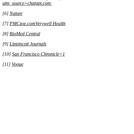
utm_source=chatgpt.com
[6]
Nature
[7]
PMC
zoe.com
Verywell Health
[8]
BioMed Central
[9]
Lippincott Journals
[10]
San Francisco Chronicle
+1
[11]
Vogue
Medicinskvægttab.nu ApS
Bolbrovej
2970 Hørsholm