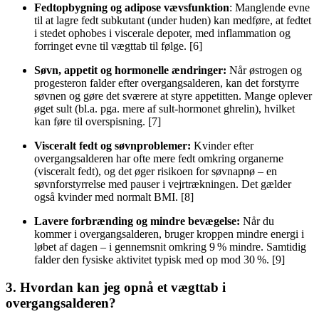
Fedtopbygning og adipose vævsfunktion
: Manglende evne
til at lagre fedt subkutant (under huden) kan medføre, at fedtet
i stedet ophobes i viscerale depoter, med inflammation og
forringet evne til vægttab til følge. [6]
Søvn, appetit og hormonelle ændringer:
Når østrogen og
progesteron falder efter overgangsalderen, kan det forstyrre
søvnen og gøre det sværere at styre appetitten. Mange oplever
øget sult (bl.a. pga. mere af sult-hormonet ghrelin), hvilket
kan føre til overspisning. [7]
Visceralt fedt og søvnproblemer:
Kvinder efter
overgangsalderen har ofte mere fedt omkring organerne
(visceralt fedt), og det øger risikoen for søvnapnø – en
søvnforstyrrelse med pauser i vejrtrækningen. Det gælder
også kvinder med normalt BMI. [8]
Lavere forbrænding og mindre bevægelse:
Når du
kommer i overgangsalderen, bruger kroppen mindre energi i
løbet af dagen – i gennemsnit omkring 9 % mindre. Samtidig
falder den fysiske aktivitet typisk med op mod 30 %. [9]
3. Hvordan kan jeg opnå et vægttab i
overgangsalderen?