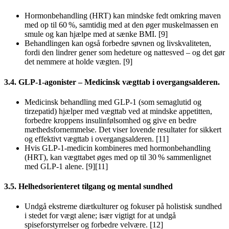
Hormonbehandling (HRT) kan mindske fedt omkring maven
med op til 60 %, samtidig med at den øger muskelmassen en
smule og kan hjælpe med at sænke BMI. [9]
Behandlingen kan også forbedre søvnen og livskvaliteten,
fordi den lindrer gener som hedeture og nattesved – og det gør
det nemmere at holde vægten. [9]
3.4. GLP-1-agonister – Medicinsk vægttab i overgangsalderen.
Medicinsk behandling med GLP‑1 (som semaglutid og
tirzepatid) hjælper med vægttab ved at mindske appetitten,
forbedre kroppens insulinfølsomhed og give en bedre
mæthedsfornemmelse. Det viser lovende resultater for sikkert
og effektivt vægttab i overgangsalderen. [11]
Hvis GLP-1-medicin kombineres med hormonbehandling
(HRT), kan vægttabet øges med op til 30 % sammenlignet
med GLP-1 alene. [9][11]
3.5. Helhedsorienteret tilgang og mental sundhed
Undgå ekstreme diætkulturer og fokuser på holistisk sundhed
i stedet for vægt alene; især vigtigt for at undgå
spiseforstyrrelser og forbedre velvære. [12]