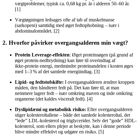
vægtproblemer, typisk ca. 0,68 kg pr. år i alderen 50–60 år.
[1]
Vægtøgningen ledsages ofte af tab af muskelmasse
(sarkopeni) samtidig med øget fedtophobning – især i
abdominalområdet. [2]
2. Hvorfor påvirker overgangsalderen min vægt?
Protein Leverage-effekten
: Øget proteinsøgen (på grund af
øget protein-nedbrydning) kan føre til overindtag af
ikke‑protein energi, medmindre proteinandelen i kosten øges
med 1–3 % af det samlede energiindtag
. [3]
Lipid- og fedtstofskifte:
I overgangsalderen ændrer kroppen
måden, den håndterer fedt på. Det kan føre til, at man
nemmere lagrer fedt – især omkring maven og inde omkring
organerne (det kaldes visceralt fedt). [4]
Dyslipidæmi og metabolisk risiko:
Efter overgangsalderen
stiger kolesteroltallene – både det samlede kolesteroltal, det
“lede” LDL-kolesterol og triglycerider. Selv det “gode” HDL-
kolesterol, som ellers plejer at beskytte, kan i denne periode
blive mindre effektivt og udgøre en risiko. [5]