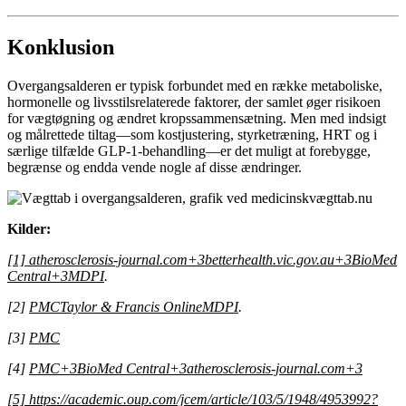
Konklusion
Overgangsalderen er typisk forbundet med en række metaboliske,
hormonelle og livsstilsrelaterede faktorer, der samlet øger risikoen
for vægtøgning og ændret kropssammensætning. Men med indsigt
og målrettede tiltag—som kostjustering, styrketræning, HRT og i
særlige tilfælde GLP-1-behandling—er det muligt at forebygge,
begrænse og endda vende nogle af disse ændringer.
Kilder:
[1] atherosclerosis-journal.com
+3
betterhealth.vic.gov.au
+3
BioMed
Central
+3
MDPI
.
[2]
PMC
Taylor & Francis Online
MDPI
.
[3]
PMC
[4]
PMC
+3
BioMed Central
+3
atherosclerosis-journal.com
+3
[5] https://academic.oup.com/jcem/article/103/5/1948/4953992?