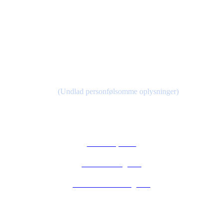
CVR 45169278
Kontakt
Kontakt@medicinskvægttab.nu
(Undlad personfølsomme oplysninger)
Links
Privatlivspolitik
Handelsbetingelser
Abonnementsbetingelser