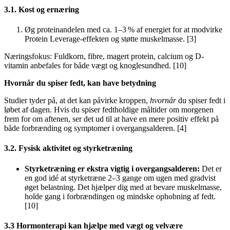
3.1. Kost og ernæring
Øg proteinandelen med ca. 1–3 % af energiet for at modvirke
Protein Leverage-effekten og støtte muskelmasse. [3]
Næringsfokus: Fuldkorn, fibre, magert protein, calcium og D-
vitamin anbefales for både vægt og knoglesundhed. [10]
Hvornår du spiser fedt, kan have betydning
Studier tyder på, at det kan påvirke kroppen,
hvornår
du spiser fedt i
løbet af dagen. Hvis du spiser fedtholdige måltider om morgenen
frem for om aftenen, ser det ud til at have en mere positiv effekt på
både forbrænding og symptomer i overgangsalderen. [4]
3.2. Fysisk aktivitet og styrketræning
Styrketræning er ekstra vigtig i overgangsalderen:
Det er
en god idé at styrketræne 2–3 gange om ugen med gradvist
øget belastning. Det hjælper dig med at bevare muskelmasse,
holde gang i forbrændingen og mindske ophobning af fedt.
[10]
3.3 Hormonterapi kan hjælpe med vægt og velvære