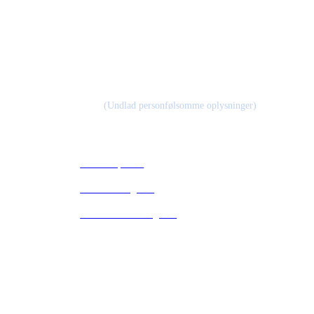
CVR 45169278
Kontakt
Kontakt@medicinskvægttab.nu
(Undlad personfølsomme oplysninger)
Links
Privatlivspolitik
Handelsbetingelser
Abonnementsbetingelser