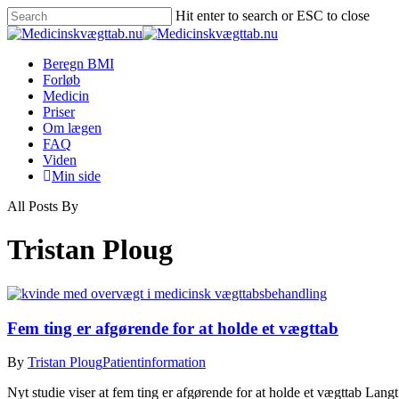
Skip
Hit enter to search or ESC to close
to
Close
main
Search
content
Menu
Beregn BMI
Forløb
Medicin
Priser
Om lægen
FAQ
Viden
Min side
All Posts By
Tristan Ploug
Fem ting er afgørende for at holde et vægttab
By
Tristan Ploug
Patientinformation
Nyt studie viser at fem ting er afgørende for at holde et vægttab Lan