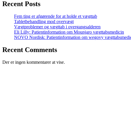
Recent Posts
Fem ting er afgørende for at holde et vægttab
Tabletbehandling mod overvægt
Vægtproblemer og vægttab i overgangsalderen
Eli Lilly: Patientinformation om Mounjaro vægttabsmedicin
NOVO Nordisk: Patientinformation om wegovy vægttabsmedi
Recent Comments
Der er ingen kommentarer at vise.
Medicinskvægttab.nu ApS
Bolbrovej
2970 Hørsholm