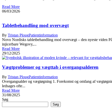
Read More
06/03/2026
Tabletbehandling mod overvægt
By
Tristan Ploug
Patientinformation
Novo Nordisks tabletbehandling mod overvægt – den nyeste viden 
injicerbare Wegovy,...
Read More
29/12/2025
Vægtproblemer og vægttab i overgangsalderen
By
Tristan Ploug
Patientinformation
Overgangsalder og vægtøgning 1. Forekomst og omfang af vægtøgning 
ledsages ofte...
Read More
31/08/2025
Søg
Søg