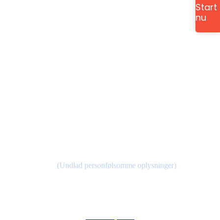
Start
Medicinskvægttab.nu ApS
nu
Bolbrovej
2970 Hørsholm
CVR 45169278
Kontakt
Kontakt@medicinskvægttab.nu
(Undlad personfølsomme oplysninger)
Links
Privatlivspolitik