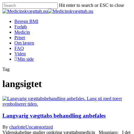
Skip
Hit enter to search or ESC to close
to
Close
main
Search
content
Menu
Beregn BMI
Forløb
Medicin
Priser
Om lægen
FAQ
Viden
Min side
Tag
langsigtet
Langvarig vægttabs behandling anbefales
By
charlotte
Uncategorized
Videnskabelige studier omkring vægttabsmedicin Mounjaro: I det