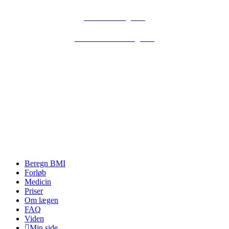
Handelsbetingelser
Abonnementsbetingelser
Close
Beregn BMI
Menu
Forløb
Medicin
Priser
Om lægen
FAQ
Viden
Min side